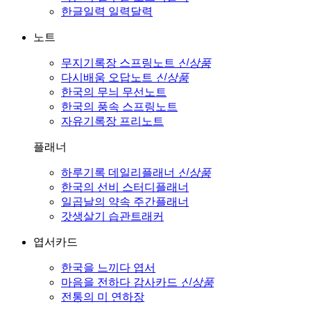
한글일력
일력달력
노트
무지기록장
스프링노트
신상품
다시배움
오답노트
신상품
한국의 무늬
무선노트
한국의 풍속
스프링노트
자유기록장
프리노트
플래너
하루기록
데일리플래너
신상품
한국의 선비
스터디플래너
일곱날의 약속
주간플래너
갓생살기
습관트래커
엽서카드
한국을 느끼다
엽서
마음을 전하다
감사카드
신상품
전통의 미
연하장