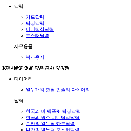
달력
카드달력
탁상달력
미니탁상달력
포스터달력
사무용품
복사용지
K팬시
#
옛 멋을 담은 팬시 아이템
다이어리
열두개의 한달
먼슬리 다이어리
달력
한국의 미
템플릿 탁상달력
한국의 명소
미니탁상달력
손안의 열두달
카드달력
나만의 열두달
포스터달력