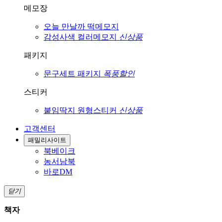
메모장
오늘 만날까
떡메모지
감성사색
컬러메모지
신상품
패키지
문구세트
패키지
폭풍할인
스티커
붙임딱지
원형스티커
신상품
고객센터
패밀리사이트
북베이크
농서남북
바로DM
닫기
책자