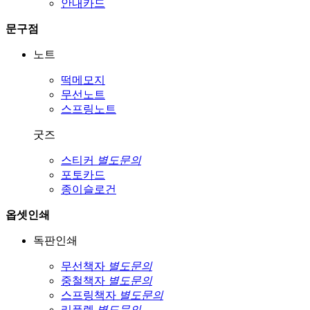
안내카드
문구점
노트
떡메모지
무선노트
스프링노트
굿즈
스티커
별도문의
포토카드
종이슬로건
옵셋인쇄
독판인쇄
무선책자
별도문의
중철책자
별도문의
스프링책자
별도문의
리플렛
별도문의