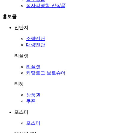
정사각명함
신상품
홍보물
전단지
소량전단
대량전단
리플렛
리플렛
카탈로그·브로슈어
티켓
상품권
쿠폰
포스터
포스터