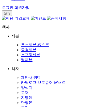
로그인
회원가입
닫기
책자
제본
무선제본
베스트
중철제본
스프링제본
떡제본
책자
제안서·PPT
카탈로그·브로슈어
베스트
양식지
교재
지명원
단행본