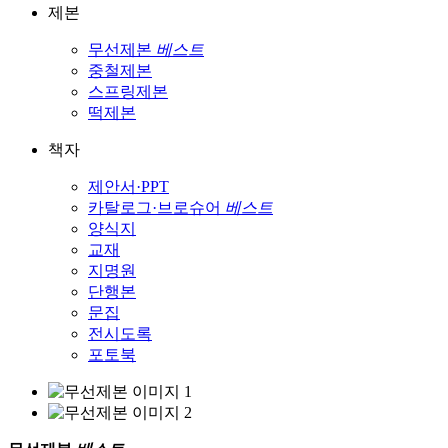
제본
무선제본
베스트
중철제본
스프링제본
떡제본
책자
제안서·PPT
카탈로그·브로슈어
베스트
양식지
교재
지명원
단행본
문집
전시도록
포토북