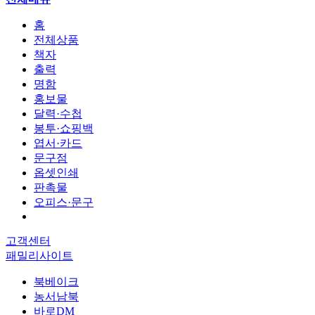
홈
전체상품
책자
출력
명함
홍보물
달력·수첩
봉투·쇼핑백
엽서·카드
문구점
옵셋인쇄
판촉물
오피스·문구
고객센터
패밀리사이트
북베이크
농서남북
바로DM