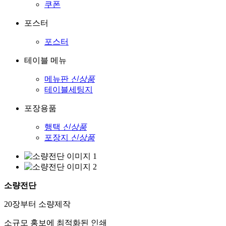
쿠폰
포스터
포스터
테이블 메뉴
메뉴판
신상품
테이블세팅지
포장용품
행택
신상품
포장지
신상품
소량전단
20장부터 소량제작
소규모 홍보에 최적화된 인쇄