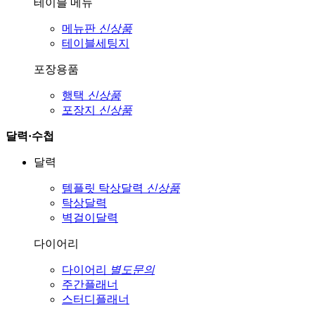
테이블 메뉴
메뉴판
신상품
테이블세팅지
포장용품
행택
신상품
포장지
신상품
달력·수첩
달력
템플릿 탁상달력
신상품
탁상달력
벽걸이달력
다이어리
다이어리
별도문의
주간플래너
스터디플래너