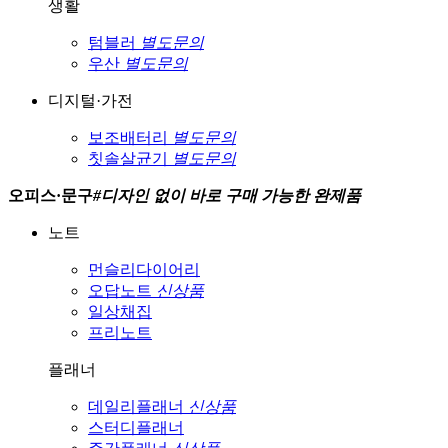
생활
텀블러
별도문의
우산
별도문의
디지털·가전
보조배터리
별도문의
칫솔살균기
별도문의
오피스·문구
#
디자인 없이 바로 구매 가능한 완제품
노트
먼슬리다이어리
오답노트
신상품
일상채집
프리노트
플래너
데일리플래너
신상품
스터디플래너