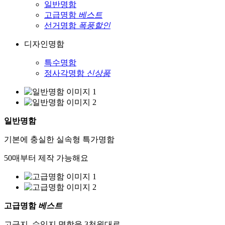
일반명함
고급명함
베스트
선거명함
폭풍할인
디자인명함
특수명함
정사각명함
신상품
일반명함
기본에 충실한 실속형 특가명함
50매부터 제작 가능해요
고급명함
베스트
고급지, 수입지 명함을 3천원대로