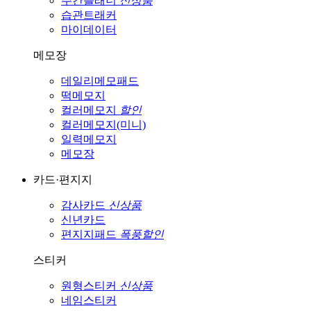
주간플래너
신상품
습관트래커
마이데이터
메모장
데일리메모패드
떡메모지
컬러메모지
할인
컬러메모지(미니)
일력메모지
메모장
카드·편지지
감사카드
신상품
신년카드
편지지패드
폭풍할인
스티커
원형스티커
신상품
네임스티커