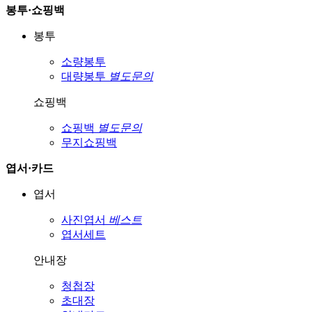
봉투·쇼핑백
봉투
소량봉투
대량봉투
별도문의
쇼핑백
쇼핑백
별도문의
무지쇼핑백
엽서·카드
엽서
사진엽서
베스트
엽서세트
안내장
청첩장
초대장