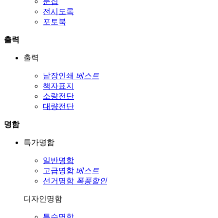
문집
전시도록
포토북
출력
출력
낱장인쇄
베스트
책자표지
소량전단
대량전단
명함
특가명함
일반명함
고급명함
베스트
선거명함
폭풍할인
디자인명함
특수명함