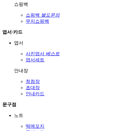
쇼핑백
쇼핑백
별도문의
무지쇼핑백
엽서·카드
엽서
사진엽서
베스트
엽서세트
안내장
청첩장
초대장
안내카드
문구점
노트
떡메모지