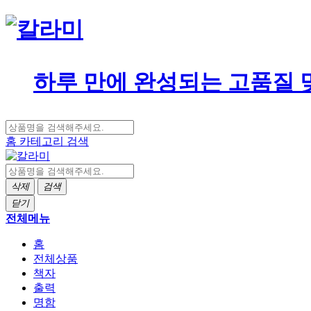
하루 만에 완성되는 고품질 
홈
카테고리
검색
삭제
검색
닫기
전체메뉴
홈
전체상품
책자
출력
명함