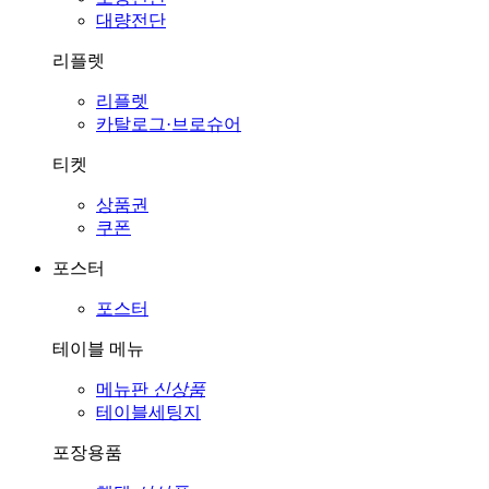
대량전단
리플렛
리플렛
카탈로그·브로슈어
티켓
상품권
쿠폰
포스터
포스터
테이블 메뉴
메뉴판
신상품
테이블세팅지
포장용품