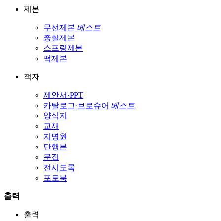
제본
무선제본
베스트
중철제본
스프링제본
떡제본
책자
제안서·PPT
카탈로그·브로슈어
베스트
양식지
교재
지명원
단행본
문집
전시도록
포토북
출력
출력