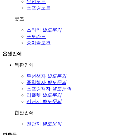
무선노트
스프링노트
굿즈
스티커
별도문의
포토카드
종이슬로건
옵셋인쇄
독판인쇄
무선책자
별도문의
중철책자
별도문의
스프링책자
별도문의
리플렛
별도문의
전단지
별도문의
합판인쇄
전단지
별도문의
판촉물