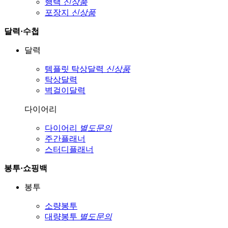
행택
신상품
포장지
신상품
달력·수첩
달력
템플릿 탁상달력
신상품
탁상달력
벽걸이달력
다이어리
다이어리
별도문의
주간플래너
스터디플래너
봉투·쇼핑백
봉투
소량봉투
대량봉투
별도문의