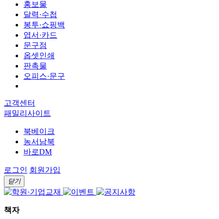
홍보물
달력·수첩
봉투·쇼핑백
엽서·카드
문구점
옵셋인쇄
판촉물
오피스·문구
고객센터
패밀리사이트
북베이크
농서남북
바로DM
로그인
회원가입
닫기
책자