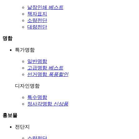
낱장인쇄
베스트
책자표지
소량전단
대량전단
명함
특가명함
일반명함
고급명함
베스트
선거명함
폭풍할인
디자인명함
특수명함
정사각명함
신상품
홍보물
전단지
소량전단