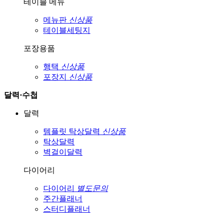
테이블 메뉴
메뉴판
신상품
테이블세팅지
포장용품
행택
신상품
포장지
신상품
달력·수첩
달력
템플릿 탁상달력
신상품
탁상달력
벽걸이달력
다이어리
다이어리
별도문의
주간플래너
스터디플래너