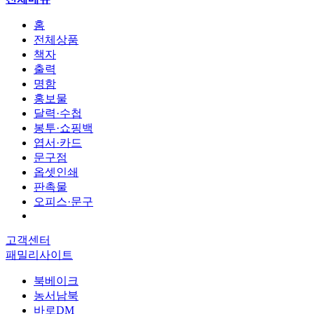
홈
전체상품
책자
출력
명함
홍보물
달력·수첩
봉투·쇼핑백
엽서·카드
문구점
옵셋인쇄
판촉물
오피스·문구
고객센터
패밀리사이트
북베이크
농서남북
바로DM