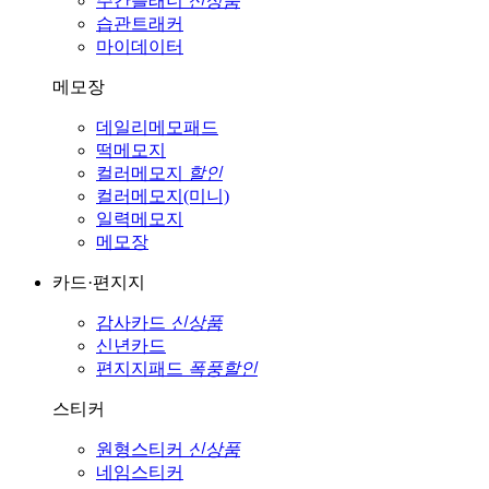
주간플래너
신상품
습관트래커
마이데이터
메모장
데일리메모패드
떡메모지
컬러메모지
할인
컬러메모지(미니)
일력메모지
메모장
카드·편지지
감사카드
신상품
신년카드
편지지패드
폭풍할인
스티커
원형스티커
신상품
네임스티커