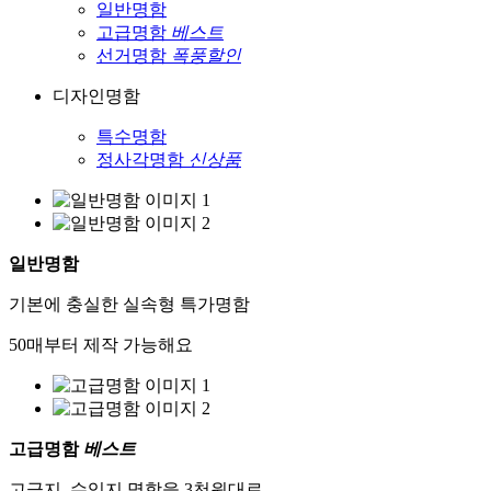
일반명함
고급명함
베스트
선거명함
폭풍할인
디자인명함
특수명함
정사각명함
신상품
일반명함
기본에 충실한 실속형 특가명함
50매부터 제작 가능해요
고급명함
베스트
고급지, 수입지 명함을 3천원대로