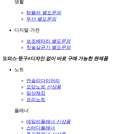
생활
텀블러
별도문의
우산
별도문의
디지털·가전
보조배터리
별도문의
칫솔살균기
별도문의
오피스·문구
#
디자인 없이 바로 구매 가능한 완제품
노트
먼슬리다이어리
오답노트
신상품
일상채집
프리노트
플래너
데일리플래너
신상품
스터디플래너