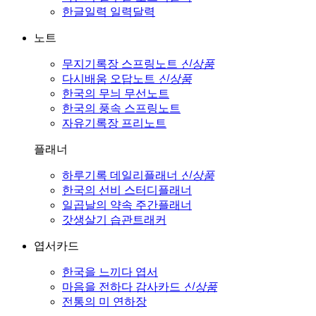
한글일력
일력달력
노트
무지기록장
스프링노트
신상품
다시배움
오답노트
신상품
한국의 무늬
무선노트
한국의 풍속
스프링노트
자유기록장
프리노트
플래너
하루기록
데일리플래너
신상품
한국의 선비
스터디플래너
일곱날의 약속
주간플래너
갓생살기
습관트래커
엽서카드
한국을 느끼다
엽서
마음을 전하다
감사카드
신상품
전통의 미
연하장