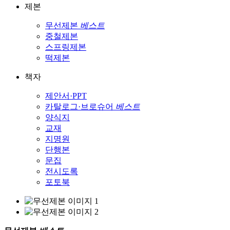
제본
무선제본
베스트
중철제본
스프링제본
떡제본
책자
제안서·PPT
카탈로그·브로슈어
베스트
양식지
교재
지명원
단행본
문집
전시도록
포토북