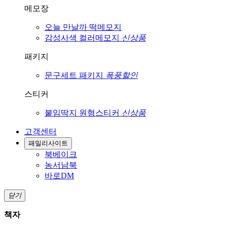
메모장
오늘 만날까
떡메모지
감성사색
컬러메모지
신상품
패키지
문구세트
패키지
폭풍할인
스티커
붙임딱지
원형스티커
신상품
고객센터
패밀리사이트
북베이크
농서남북
바로DM
닫기
책자