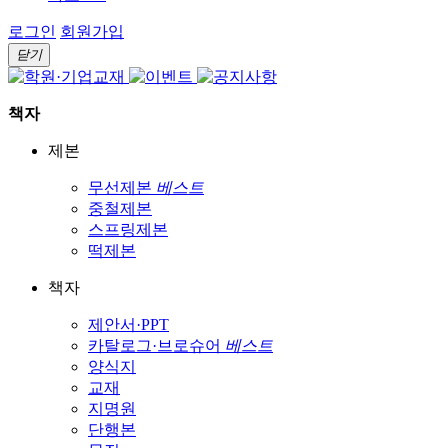
로그인
회원가입
닫기
책자
제본
무선제본
베스트
중철제본
스프링제본
떡제본
책자
제안서·PPT
카탈로그·브로슈어
베스트
양식지
교재
지명원
단행본