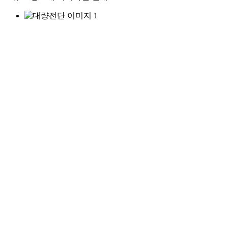
대량전단
수천 부 단위도 문제없는 대량 전단
이벤트, 행사, 오픈홍보에 최적화
리플렛
행사 안내, 제품 소개가 필요할 때
접는 방식에 따라 더 눈에 띄는 리플렛 활용하기
카탈로그·브로슈어