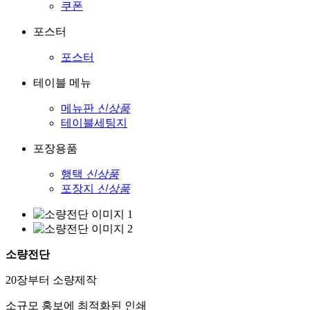
쿠폰
포스터
포스터
테이블 메뉴
메뉴판
신상품
테이블세팅지
포장용품
행택
신상품
포장지
신상품
소량전단
20장부터 소량제작
소규모 홍보에 최적화된 인쇄