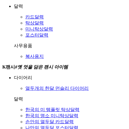
달력
카드달력
탁상달력
미니탁상달력
포스터달력
사무용품
복사용지
K팬시
#
옛 멋을 담은 팬시 아이템
다이어리
열두개의 한달
먼슬리 다이어리
달력
한국의 미
템플릿 탁상달력
한국의 명소
미니탁상달력
손안의 열두달
카드달력
나만의 열두달
포스터달력