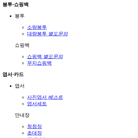
봉투·쇼핑백
봉투
소량봉투
대량봉투
별도문의
쇼핑백
쇼핑백
별도문의
무지쇼핑백
엽서·카드
엽서
사진엽서
베스트
엽서세트
안내장
청첩장
초대장