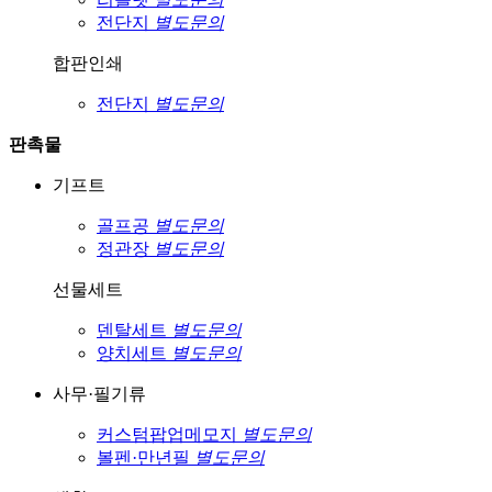
전단지
별도문의
합판인쇄
전단지
별도문의
판촉물
기프트
골프공
별도문의
정관장
별도문의
선물세트
덴탈세트
별도문의
양치세트
별도문의
사무·필기류
커스텀팝업메모지
별도문의
볼펜·만년필
별도문의