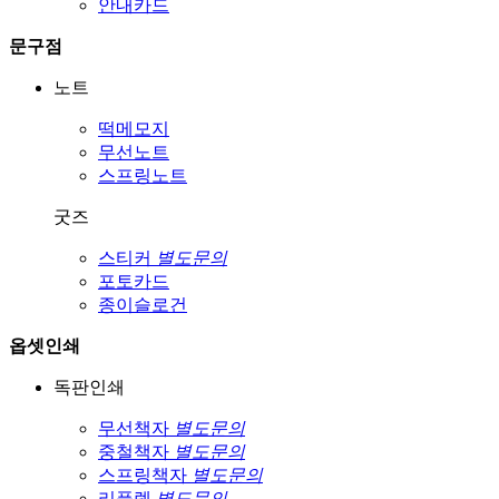
안내카드
문구점
노트
떡메모지
무선노트
스프링노트
굿즈
스티커
별도문의
포토카드
종이슬로건
옵셋인쇄
독판인쇄
무선책자
별도문의
중철책자
별도문의
스프링책자
별도문의
리플렛
별도문의