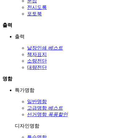
문집
전시도록
포토북
출력
출력
낱장인쇄
베스트
책자표지
소량전단
대량전단
명함
특가명함
일반명함
고급명함
베스트
선거명함
폭풍할인
디자인명함
특수명함