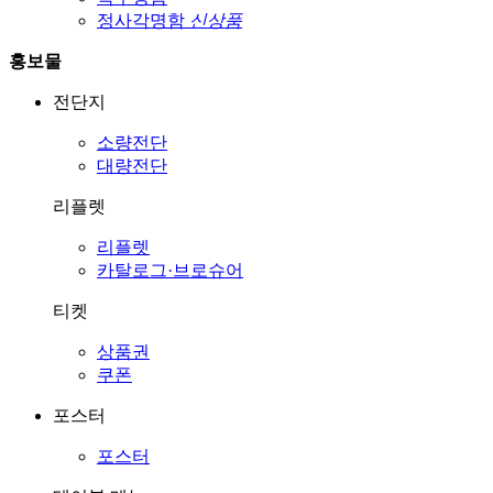
정사각명함
신상품
홍보물
전단지
소량전단
대량전단
리플렛
리플렛
카탈로그·브로슈어
티켓
상품권
쿠폰
포스터
포스터