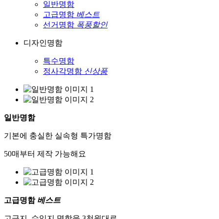
일반명함
고급명함
베스트
선거명함
폭풍할인
디자인명함
특수명함
정사각명함
신상품
일반명함
기본에 충실한 실속형 특가명함
50매부터 제작 가능해요
고급명함
베스트
고급지, 수입지 명함을 3천원대로