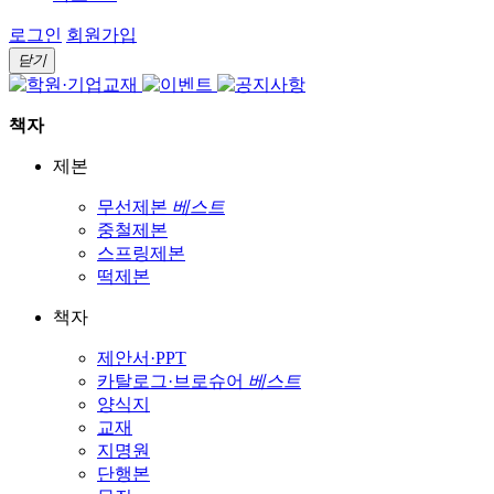
로그인
회원가입
닫기
책자
제본
무선제본
베스트
중철제본
스프링제본
떡제본
책자
제안서·PPT
카탈로그·브로슈어
베스트
양식지
교재
지명원
단행본