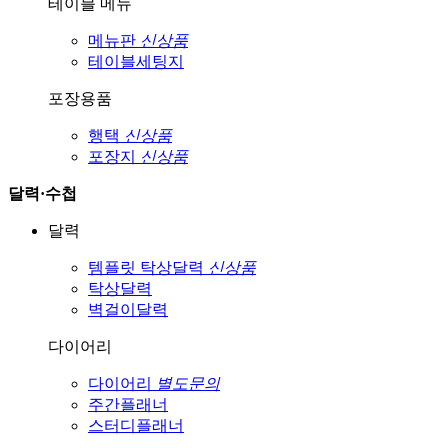
테이블 메뉴
메뉴판
신상품
테이블세팅지
포장용품
행택
신상품
포장지
신상품
달력·수첩
달력
템플릿 탁상달력
신상품
탁상달력
벽걸이달력
다이어리
다이어리
별도문의
주간플래너
스터디플래너