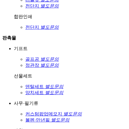
전단지
별도문의
합판인쇄
전단지
별도문의
판촉물
기프트
골프공
별도문의
정관장
별도문의
선물세트
덴탈세트
별도문의
양치세트
별도문의
사무·필기류
커스텀팝업메모지
별도문의
볼펜·만년필
별도문의