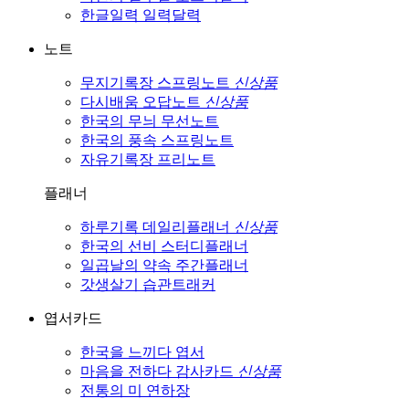
한글일력
일력달력
노트
무지기록장
스프링노트
신상품
다시배움
오답노트
신상품
한국의 무늬
무선노트
한국의 풍속
스프링노트
자유기록장
프리노트
플래너
하루기록
데일리플래너
신상품
한국의 선비
스터디플래너
일곱날의 약속
주간플래너
갓생살기
습관트래커
엽서카드
한국을 느끼다
엽서
마음을 전하다
감사카드
신상품
전통의 미
연하장