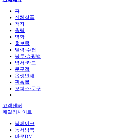
홈
전체상품
책자
출력
명함
홍보물
달력·수첩
봉투·쇼핑백
엽서·카드
문구점
옵셋인쇄
판촉물
오피스·문구
고객센터
패밀리사이트
북베이크
농서남북
바로DM