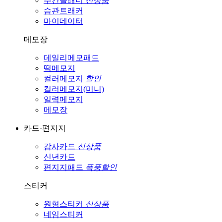
주간플래너
신상품
습관트래커
마이데이터
메모장
데일리메모패드
떡메모지
컬러메모지
할인
컬러메모지(미니)
일력메모지
메모장
카드·편지지
감사카드
신상품
신년카드
편지지패드
폭풍할인
스티커
원형스티커
신상품
네임스티커