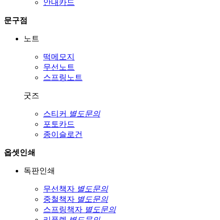
안내카드
문구점
노트
떡메모지
무선노트
스프링노트
굿즈
스티커
별도문의
포토카드
종이슬로건
옵셋인쇄
독판인쇄
무선책자
별도문의
중철책자
별도문의
스프링책자
별도문의
리플렛
별도문의