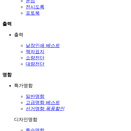
문집
전시도록
포토북
출력
출력
낱장인쇄
베스트
책자표지
소량전단
대량전단
명함
특가명함
일반명함
고급명함
베스트
선거명함
폭풍할인
디자인명함
특수명함