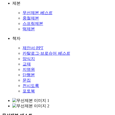
제본
무선제본
베스트
중철제본
스프링제본
떡제본
책자
제안서·PPT
카탈로그·브로슈어
베스트
양식지
교재
지명원
단행본
문집
전시도록
포토북