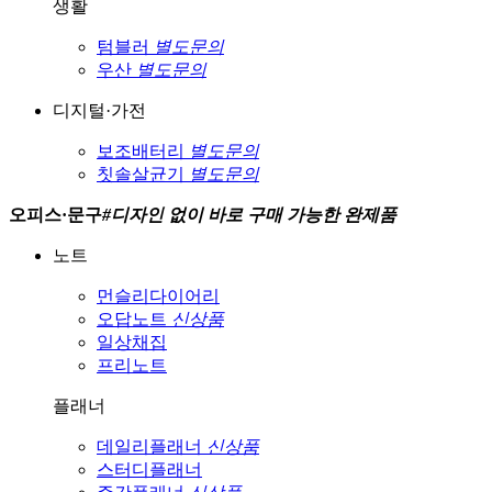
생활
텀블러
별도문의
우산
별도문의
디지털·가전
보조배터리
별도문의
칫솔살균기
별도문의
오피스·문구
#
디자인 없이 바로 구매 가능한 완제품
노트
먼슬리다이어리
오답노트
신상품
일상채집
프리노트
플래너
데일리플래너
신상품
스터디플래너