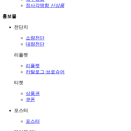
정사각명함
신상품
홍보물
전단지
소량전단
대량전단
리플렛
리플렛
카탈로그·브로슈어
티켓
상품권
쿠폰
포스터
포스터