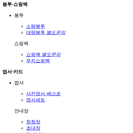
봉투·쇼핑백
봉투
소량봉투
대량봉투
별도문의
쇼핑백
쇼핑백
별도문의
무지쇼핑백
엽서·카드
엽서
사진엽서
베스트
엽서세트
안내장
청첩장
초대장