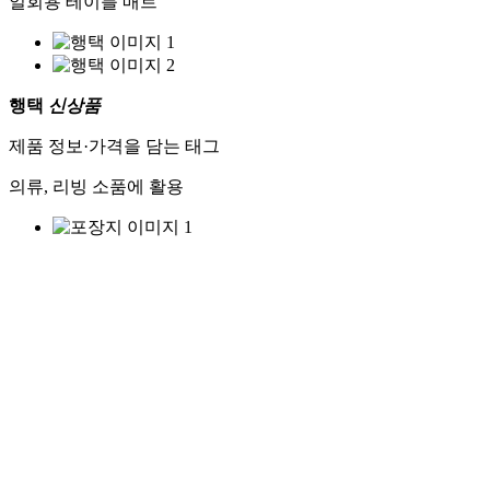
일회용 테이블 매트
행택
신상품
제품 정보·가격을 담는 태그
의류, 리빙 소품에 활용
포장지
신상품
포장도 감성있게 완성
브랜드 로고로 포장지 제작
닫기
달력·수첩