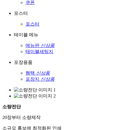
쿠폰
포스터
포스터
테이블 메뉴
메뉴판
신상품
테이블세팅지
포장용품
행택
신상품
포장지
신상품
소량전단
20장부터 소량제작
소규모 홍보에 최적화된 인쇄