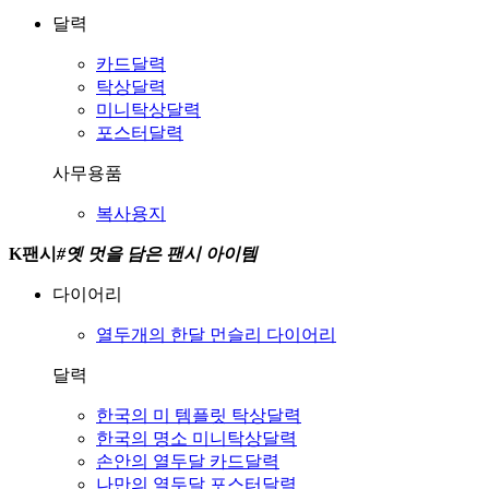
달력
카드달력
탁상달력
미니탁상달력
포스터달력
사무용품
복사용지
K팬시
#
옛 멋을 담은 팬시 아이템
다이어리
열두개의 한달
먼슬리 다이어리
달력
한국의 미
템플릿 탁상달력
한국의 명소
미니탁상달력
손안의 열두달
카드달력
나만의 열두달
포스터달력