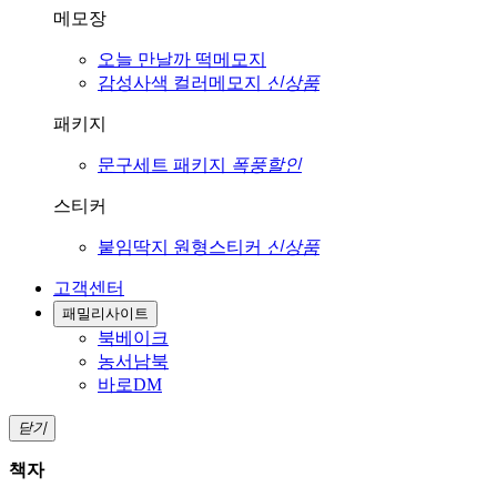
메모장
오늘 만날까
떡메모지
감성사색
컬러메모지
신상품
패키지
문구세트
패키지
폭풍할인
스티커
붙임딱지
원형스티커
신상품
고객센터
패밀리사이트
북베이크
농서남북
바로DM
닫기
책자