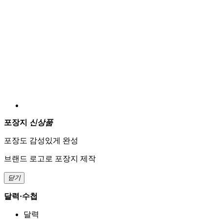
달력
템플릿 탁상달력
신상품
탁상달력
벽걸이달력
다이어리
다이어리
별도문의
주간플래너
스터디플래너
템플릿 탁상달력
신상품
앞뒷면만 골라 쉽게 만들 수 있는
나만의 맞춤 탁상 달력