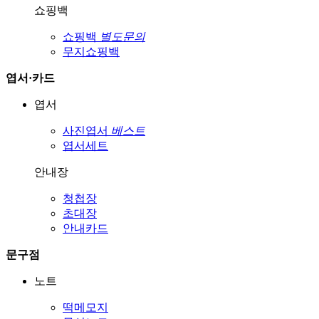
쇼핑백
쇼핑백
별도문의
무지쇼핑백
엽서·카드
엽서
사진엽서
베스트
엽서세트
안내장
청첩장
초대장
안내카드
문구점
노트
떡메모지