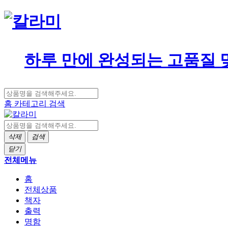
하루 만에 완성되는 고품질 
홈
카테고리
검색
삭제
검색
닫기
전체메뉴
홈
전체상품
책자
출력
명함