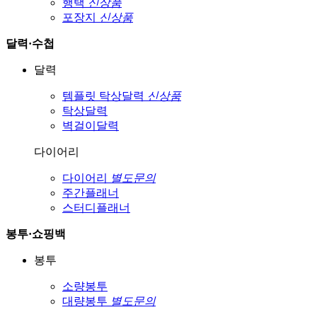
행택
신상품
포장지
신상품
달력·수첩
달력
템플릿 탁상달력
신상품
탁상달력
벽걸이달력
다이어리
다이어리
별도문의
주간플래너
스터디플래너
봉투·쇼핑백
봉투
소량봉투
대량봉투
별도문의