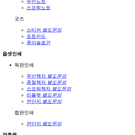
무선노트
스프링노트
굿즈
스티커
별도문의
포토카드
종이슬로건
옵셋인쇄
독판인쇄
무선책자
별도문의
중철책자
별도문의
스프링책자
별도문의
리플렛
별도문의
전단지
별도문의
합판인쇄
전단지
별도문의
판촉물