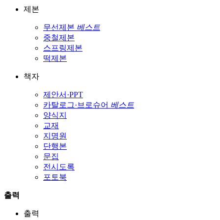
제본
무선제본
베스트
중철제본
스프링제본
떡제본
책자
제안서·PPT
카탈로그·브로슈어
베스트
양식지
교재
지명원
단행본
문집
전시도록
포토북
출력
출력