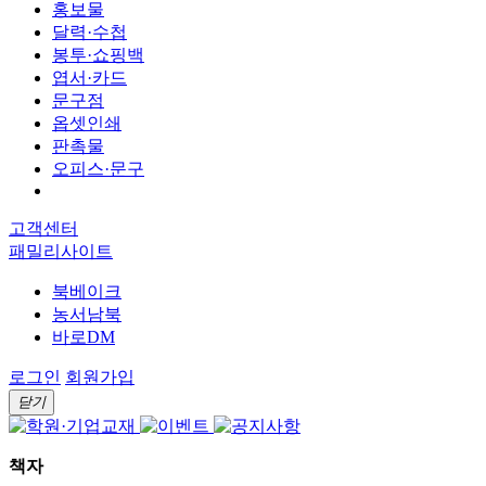
홍보물
달력·수첩
봉투·쇼핑백
엽서·카드
문구점
옵셋인쇄
판촉물
오피스·문구
고객센터
패밀리사이트
북베이크
농서남북
바로DM
로그인
회원가입
닫기
책자