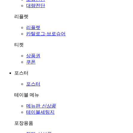
대량전단
리플렛
리플렛
카탈로그·브로슈어
티켓
상품권
쿠폰
포스터
포스터
테이블 메뉴
메뉴판
신상품
테이블세팅지
포장용품