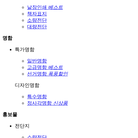
낱장인쇄
베스트
책자표지
소량전단
대량전단
명함
특가명함
일반명함
고급명함
베스트
선거명함
폭풍할인
디자인명함
특수명함
정사각명함
신상품
홍보물
전단지
소량전단