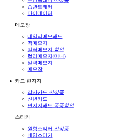
주간플래너
신상품
습관트래커
마이데이터
메모장
데일리메모패드
떡메모지
컬러메모지
할인
컬러메모지(미니)
일력메모지
메모장
카드·편지지
감사카드
신상품
신년카드
편지지패드
폭풍할인
스티커
원형스티커
신상품
네임스티커