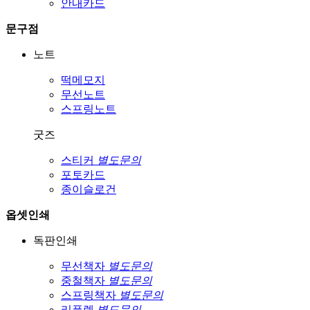
안내카드
문구점
노트
떡메모지
무선노트
스프링노트
굿즈
스티커
별도문의
포토카드
종이슬로건
옵셋인쇄
독판인쇄
무선책자
별도문의
중철책자
별도문의
스프링책자
별도문의
리플렛
별도문의