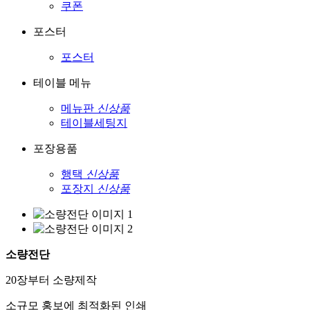
쿠폰
포스터
포스터
테이블 메뉴
메뉴판
신상품
테이블세팅지
포장용품
행택
신상품
포장지
신상품
소량전단
20장부터 소량제작
소규모 홍보에 최적화된 인쇄