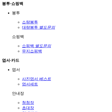
봉투·쇼핑백
봉투
소량봉투
대량봉투
별도문의
쇼핑백
쇼핑백
별도문의
무지쇼핑백
엽서·카드
엽서
사진엽서
베스트
엽서세트
안내장
청첩장
초대장