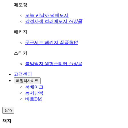
메모장
오늘 만날까
떡메모지
감성사색
컬러메모지
신상품
패키지
문구세트
패키지
폭풍할인
스티커
붙임딱지
원형스티커
신상품
고객센터
패밀리사이트
북베이크
농서남북
바로DM
닫기
책자