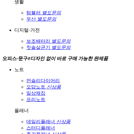
생활
텀블러
별도문의
우산
별도문의
디지털·가전
보조배터리
별도문의
칫솔살균기
별도문의
오피스·문구
#
디자인 없이 바로 구매 가능한 완제품
노트
먼슬리다이어리
오답노트
신상품
일상채집
프리노트
플래너
데일리플래너
신상품
스터디플래너