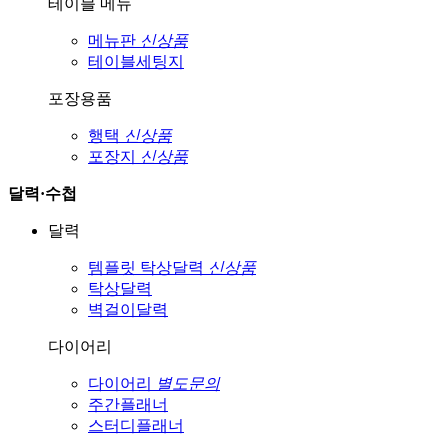
테이블 메뉴
메뉴판
신상품
테이블세팅지
포장용품
행택
신상품
포장지
신상품
달력·수첩
달력
템플릿 탁상달력
신상품
탁상달력
벽걸이달력
다이어리
다이어리
별도문의
주간플래너
스터디플래너