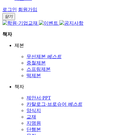
로그인
회원가입
닫기
책자
제본
무선제본
베스트
중철제본
스프링제본
떡제본
책자
제안서·PPT
카탈로그·브로슈어
베스트
양식지
교재
지명원
단행본