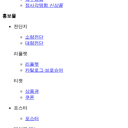
정사각명함
신상품
홍보물
전단지
소량전단
대량전단
리플렛
리플렛
카탈로그·브로슈어
티켓
상품권
쿠폰
포스터
포스터