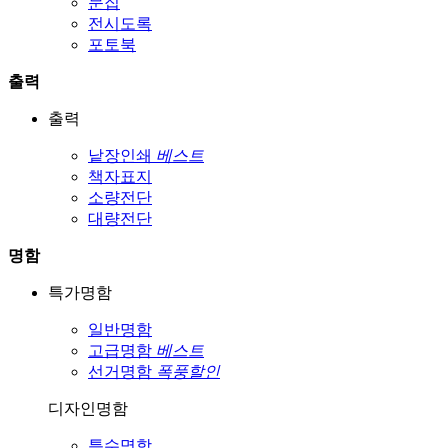
문집
전시도록
포토북
출력
출력
낱장인쇄
베스트
책자표지
소량전단
대량전단
명함
특가명함
일반명함
고급명함
베스트
선거명함
폭풍할인
디자인명함
특수명함