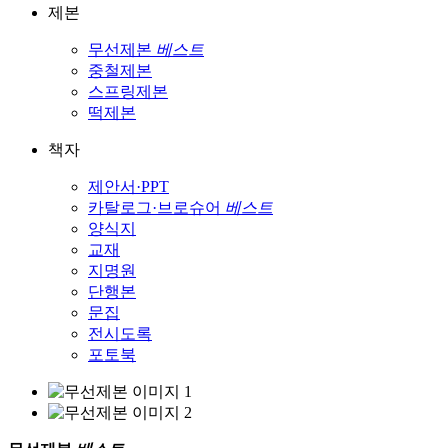
제본
무선제본
베스트
중철제본
스프링제본
떡제본
책자
제안서·PPT
카탈로그·브로슈어
베스트
양식지
교재
지명원
단행본
문집
전시도록
포토북