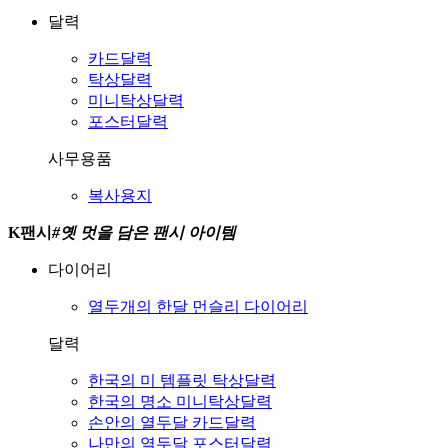
달력
카드달력
탁상달력
미니탁상달력
포스터달력
사무용품
복사용지
K팬시
#
옛 멋을 담은 팬시 아이템
다이어리
열두개의 한달
먼슬리 다이어리
달력
한국의 미
템플릿 탁상달력
한국의 명소
미니탁상달력
손안의 열두달
카드달력
나만의 열두달
포스터달력