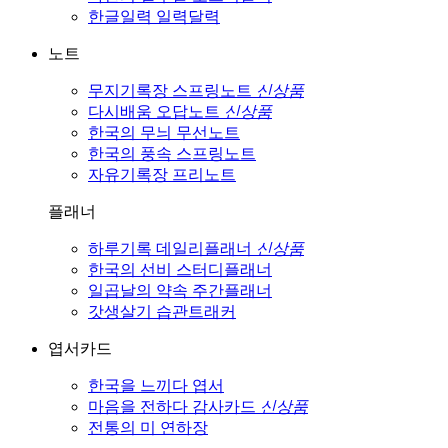
한글일력
일력달력
노트
무지기록장
스프링노트
신상품
다시배움
오답노트
신상품
한국의 무늬
무선노트
한국의 풍속
스프링노트
자유기록장
프리노트
플래너
하루기록
데일리플래너
신상품
한국의 선비
스터디플래너
일곱날의 약속
주간플래너
갓생살기
습관트래커
엽서카드
한국을 느끼다
엽서
마음을 전하다
감사카드
신상품
전통의 미
연하장