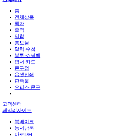
홈
전체상품
책자
출력
명함
홍보물
달력·수첩
봉투·쇼핑백
엽서·카드
문구점
옵셋인쇄
판촉물
오피스·문구
고객센터
패밀리사이트
북베이크
농서남북
바로DM