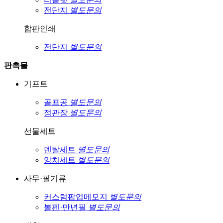
전단지
별도문의
합판인쇄
전단지
별도문의
판촉물
기프트
골프공
별도문의
정관장
별도문의
선물세트
덴탈세트
별도문의
양치세트
별도문의
사무·필기류
커스텀팝업메모지
별도문의
볼펜·만년필
별도문의