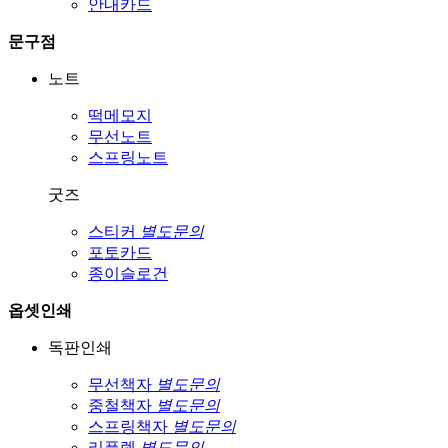
안내카드
문구점
노트
떡메모지
무선노트
스프링노트
굿즈
스티커
별도문의
포토카드
종이슬로건
옵셋인쇄
독판인쇄
무선책자
별도문의
중철책자
별도문의
스프링책자
별도문의
리플렛
별도문의