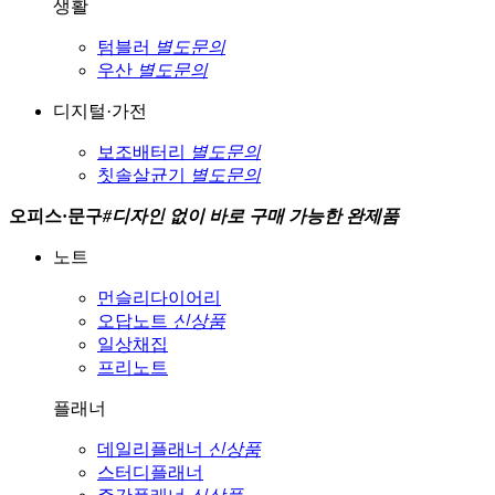
생활
텀블러
별도문의
우산
별도문의
디지털·가전
보조배터리
별도문의
칫솔살균기
별도문의
오피스·문구
#
디자인 없이 바로 구매 가능한 완제품
노트
먼슬리다이어리
오답노트
신상품
일상채집
프리노트
플래너
데일리플래너
신상품
스터디플래너