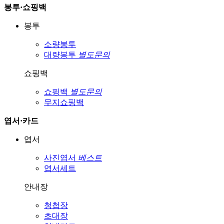
봉투·쇼핑백
봉투
소량봉투
대량봉투
별도문의
쇼핑백
쇼핑백
별도문의
무지쇼핑백
엽서·카드
엽서
사진엽서
베스트
엽서세트
안내장
청첩장
초대장