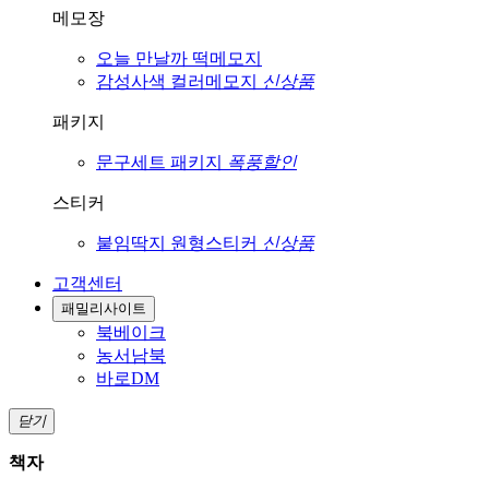
메모장
오늘 만날까
떡메모지
감성사색
컬러메모지
신상품
패키지
문구세트
패키지
폭풍할인
스티커
붙임딱지
원형스티커
신상품
고객센터
패밀리사이트
북베이크
농서남북
바로DM
닫기
책자