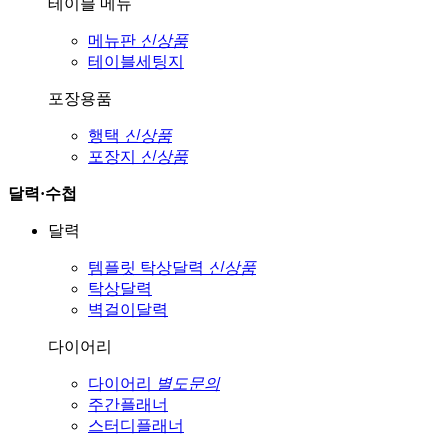
테이블 메뉴
메뉴판
신상품
테이블세팅지
포장용품
행택
신상품
포장지
신상품
달력·수첩
달력
템플릿 탁상달력
신상품
탁상달력
벽걸이달력
다이어리
다이어리
별도문의
주간플래너
스터디플래너