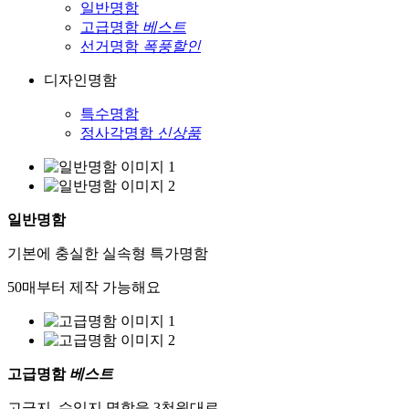
일반명함
고급명함
베스트
선거명함
폭풍할인
디자인명함
특수명함
정사각명함
신상품
일반명함
기본에 충실한 실속형 특가명함
50매부터 제작 가능해요
고급명함
베스트
고급지, 수입지 명함을 3천원대로