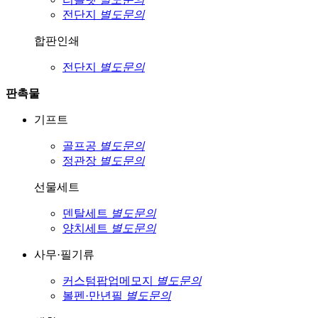
전단지
별도문의
합판인쇄
전단지
별도문의
판촉물
기프트
골프공
별도문의
정관장
별도문의
선물세트
덴탈세트
별도문의
양치세트
별도문의
사무·필기류
커스텀팝업메모지
별도문의
볼펜·만년필
별도문의