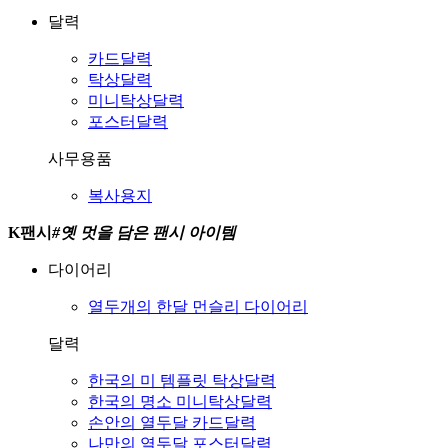
달력
카드달력
탁상달력
미니탁상달력
포스터달력
사무용품
복사용지
K팬시
#
옛 멋을 담은 팬시 아이템
다이어리
열두개의 한달
먼슬리 다이어리
달력
한국의 미
템플릿 탁상달력
한국의 명소
미니탁상달력
손안의 열두달
카드달력
나만의 열두달
포스터달력