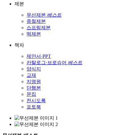
제본
무선제본
베스트
중철제본
스프링제본
떡제본
책자
제안서·PPT
카탈로그·브로슈어
베스트
양식지
교재
지명원
단행본
문집
전시도록
포토북