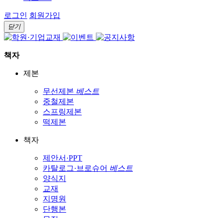
로그인
회원가입
닫기
책자
제본
무선제본
베스트
중철제본
스프링제본
떡제본
책자
제안서·PPT
카탈로그·브로슈어
베스트
양식지
교재
지명원
단행본