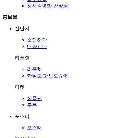
정사각명함
신상품
홍보물
전단지
소량전단
대량전단
리플렛
리플렛
카탈로그·브로슈어
티켓
상품권
쿠폰
포스터
포스터