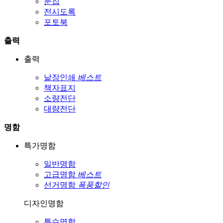
문집
전시도록
포토북
출력
출력
낱장인쇄
베스트
책자표지
소량전단
대량전단
명함
특가명함
일반명함
고급명함
베스트
선거명함
폭풍할인
디자인명함
특수명함