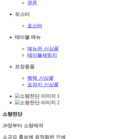
쿠폰
포스터
포스터
테이블 메뉴
메뉴판
신상품
테이블세팅지
포장용품
행택
신상품
포장지
신상품
소량전단
20장부터 소량제작
소규모 홍보에 최적화된 인쇄