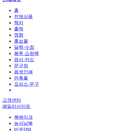
홈
전체상품
책자
출력
명함
홍보물
달력·수첩
봉투·쇼핑백
엽서·카드
문구점
옵셋인쇄
판촉물
오피스·문구
고객센터
패밀리사이트
북베이크
농서남북
바로DM