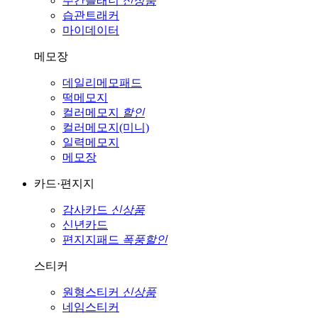
주간플래너
신상품
습관트래커
마이데이터
메모장
데일리메모패드
떡메모지
컬러메모지
할인
컬러메모지(미니)
일력메모지
메모장
카드·편지지
감사카드
신상품
신년카드
편지지패드
폭풍할인
스티커
원형스티커
신상품
네임스티커