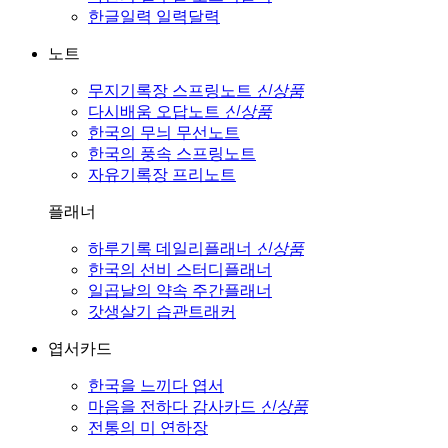
한글일력
일력달력
노트
무지기록장
스프링노트
신상품
다시배움
오답노트
신상품
한국의 무늬
무선노트
한국의 풍속
스프링노트
자유기록장
프리노트
플래너
하루기록
데일리플래너
신상품
한국의 선비
스터디플래너
일곱날의 약속
주간플래너
갓생살기
습관트래커
엽서카드
한국을 느끼다
엽서
마음을 전하다
감사카드
신상품
전통의 미
연하장